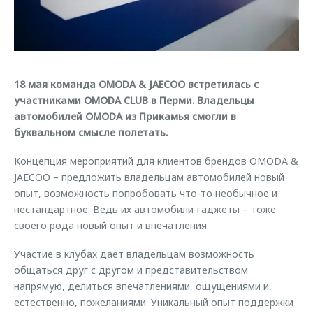
Страхование
Клиентская поддержка
Обратная связь
Кредитный калькулятор
O&J Автоклуб
Аксессуары
Клуб владельцев OMODA
18 мая команда OMODA & JAECOO встретилась с
Одежда и сувениры
Приложение O&J
участниками OMODA CLUB в Перми. Владельцы
Оригинальные аксессуары
автомобилей OMODA из Прикамья смогли в
Аксессуары
Запчасти
буквальном смысле полетать.
Одежда и сувениры
Трейд-ин
Концепция мероприятий для клиентов брендов OMODA &
Оригинальные аксессуары
JAECOO – предложить владельцам автомобилей новый
Калькулятор трейд-ин
Запчасти
опыт, возможность попробовать что-то необычное и
нестандартное. Ведь их автомобили-гаджеты – тоже
своего рода новый опыт и впечатления.
Участие в клубах дает владельцам возможность
общаться друг с другом и представительством
напрямую, делиться впечатлениями, ощущениями и,
естественно, пожеланиями. Уникальный опыт поддержки