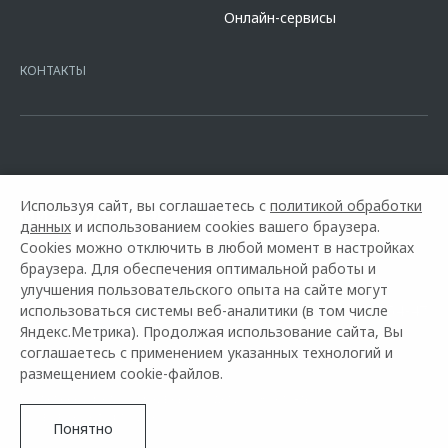
сайте банка
https://alfabank.ru/get-money/auto-loan/dealers/?
Онлайн-сервисы
platformId=alfasite
Кредит предоставляет АО Альфа-Банк. ИНН
7728168971 ОГРН 1027700067328 место нахождение 107078, г.
Москва, ул. Каланчевская, д. 27. Ген.лицензия ЦБ РФ № 1326 от
КОНТАКТЫ
16.01.2015. Предложение ограничено и не является публичной
офертой.
Используя сайт, вы соглашаетесь с
политикой обработки
данных
и использованием cookies вашего браузера.
Cookies можно отключить в любой момент в настройках
браузера. Для обеспечения оптимальной работы и
улучшения пользовательского опыта на сайте могут
использоваться системы веб-аналитики (в том числе
Горячая линия OMODA:
+7 (812) 614-54-47
Яндекс.Метрика). Продолжая использование сайта, Вы
соглашаетесь с применением указанных технологий и
© 2026 Автостиль
размещением cookie-файлов.
Модельный ряд
Архивные модели
Контакты
Правовая информация
Понятно