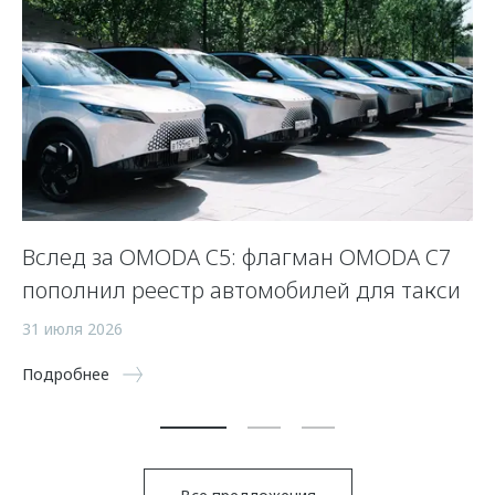
Вслед за OMODA C5: флагман OMODA C7
С
пополнил реестр автомобилей для такси
п
а
31 июля 2026
5 
Подробнее
По