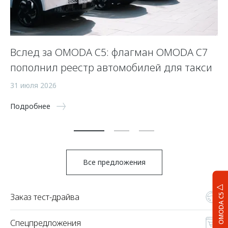
Вслед за OMODA C5: флагман OMODA C7
С
пополнил реестр автомобилей для такси
п
а
31 июля 2026
5 
Подробнее
По
Все предложения
Заказ тест-драйва
OMODA C5
Спецпредложения