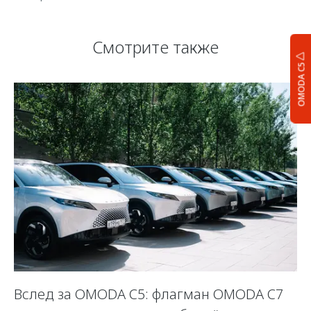
Смотрите также
OMODA C5
Вслед за OMODA C5: флагман OMODA C7
С