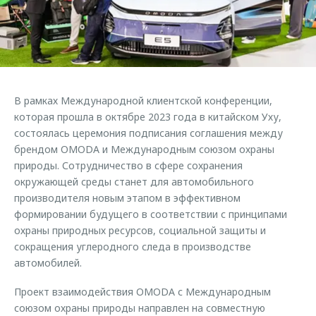
Страхование
Клиентская поддержка
Обратная связь
Кредитный калькулятор
O&J Автоклуб
Аксессуары
Клуб владельцев OMODA
Одежда и сувениры
Приложение O&J
В рамках Международной клиентской конференции,
Оригинальные аксессуары
которая прошла в октябре 2023 года в китайском Уху,
Аксессуары
Запчасти
состоялась церемония подписания соглашения между
Одежда и сувениры
брендом OMODA и Международным союзом охраны
Трейд-ин
Оригинальные аксессуары
природы. Сотрудничество в сфере сохранения
окружающей среды станет для автомобильного
Калькулятор трейд-ин
Запчасти
производителя новым этапом в эффективном
формировании будущего в соответствии с принципами
охраны природных ресурсов, социальной защиты и
сокращения углеродного следа в производстве
автомобилей.
Проект взаимодействия OMODA с Международным
союзом охраны природы направлен на совместную