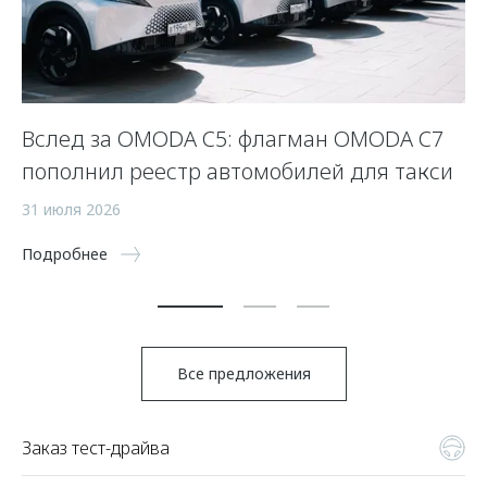
Вслед за OMODA C5: флагман OMODA C7
С
пополнил реестр автомобилей для такси
п
а
31 июля 2026
5 
Подробнее
По
Все предложения
Заказ тест-драйва