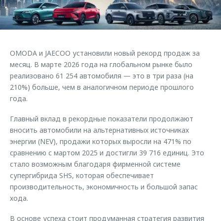
Страхование
Клиентская поддержка
Обратная связь
Кредитный калькулятор
O&J Автоклуб
Аксессуары
Клуб владельцев OMODA
OMODA и JAECOO установили новый рекорд продаж за
Одежда и сувениры
Приложение O&J
месяц. В марте 2026 года на глобальном рынке было
Оригинальные аксессуары
реализовано 61 254 автомобиля — это в три раза (на
Аксессуары
210%) больше, чем в аналогичном периоде прошлого
Запчасти
года.
Одежда и сувениры
Трейд-ин
Оригинальные аксессуары
Главный вклад в рекордные показатели продолжают
Калькулятор трейд-ин
Запчасти
вносить автомобили на альтернативных источниках
энергии (NEV), продажи которых выросли на 471% по
сравнению с мартом 2025 и достигли 39 716 единиц. Это
стало возможным благодаря фирменной системе
супергибрида SHS, которая обеспечивает
производительность, экономичность и большой запас
хода.
В основе успеха стоит продуманная стратегия развития