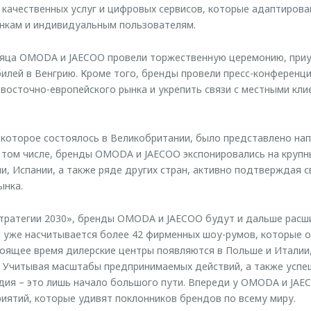
качественных услуг и цифровых сервисов, которые адаптирова
ынкам и индивидуальным пользователям.
сяца OMODA и JAECOO провели торжественную церемонию, приу
илей в Венгрию. Кроме того, бренды провели пресс-конференц
восточно-европейского рынка и укрепить связи с местными кли
 которое состоялось в Великобритании, было представлено нап
 том числе, бренды OMODA и JAECOO экспонировались на крупн
и, Испании, а также ряде других стран, активно подтверждая с
ынка.
тратегии 2030», бренды OMODA и JAECOO будут и дальше расш
и уже насчитывается более 42 фирменных шоу-румов, которые 
тоящее время дилерские центры появляются в Польше и Италии
. Учитывая масштабы предпринимаемых действий, а также усп
дия – это лишь начало большого пути. Впереди у OMODA и JAE
риятий, которые удивят поклонников брендов по всему миру.