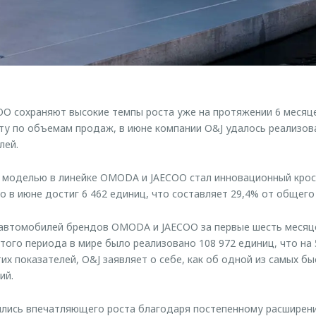
 сохраняют высокие темпы роста уже на протяжении 6 месяце
у по объемам продаж, в июне компании O&J удалось реализов
лей.
 моделью в линейке OMODA и JAECOO стал инновационный кросс
 в июне достиг 6 462 единиц, что составляет 29,4% от общего 
втомобилей брендов OMODA и JAECOO за первые шесть месяце
этого периода в мире было реализовано 108 972 единиц, что на
тих показателей, O&J заявляет о себе, как об одной из самых 
ий.
ись впечатляющего роста благодаря постепенному расширени