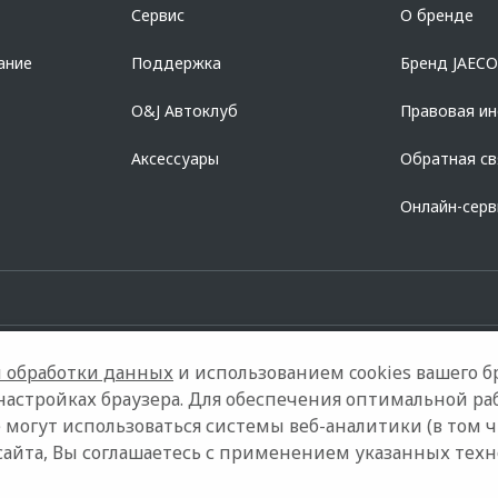
азделе «Кредит на покупку автомобиля у дилера» на сайте банка
https://al
Сервис
О бренде
728168971 ОГРН 1027700067328 место нахождение 107078, г. Москва, ул. Ка
ание
Поддержка
Бренд JAEC
O&J Автоклуб
Правовая и
Аксессуары
Обратная св
Онлайн-сер
 обработки данных
и использованием cookies вашего бр
настройках браузера. Для обеспечения оптимальной ра
 могут использоваться системы веб-аналитики (в том 
Контакты
Правовая информация
сайта, Вы соглашаетесь с применением указанных тех