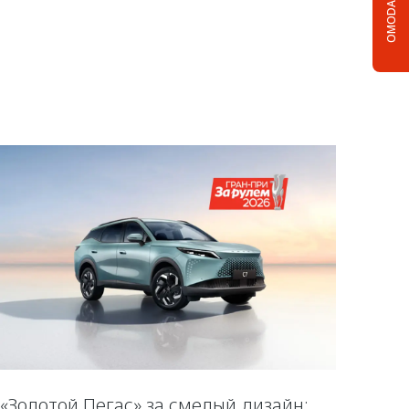
OMODA C5
«Золотой Пегас» за смелый дизайн: