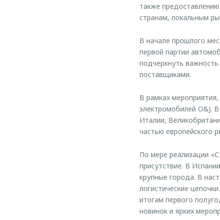
также предоставлению 
странам, локальным р
В начале прошлого ме
первой партии автомоб
подчеркнуть важность 
поставщиками.
В рамках мероприятия,
электромобилей O&J. В
Италии, Великобритани
частью европейского р
По мере реализации «С
присутствие. В Испани
крупные города. В нас
логистические цепочки
итогам первого полуго
новинок и ярких мероп