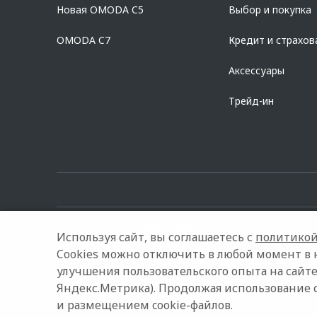
дилерских центрах «Omoda». Изучите все условия кредита в р
Новая OMODA C5
Выбор и покупка
platformId=alfasite
Кредит предоставляет АО Альфа-Банк. ИНН 7
Предложение ограничено и не является публичной офертой.
OMODA C7
Кредит и страхов
Аксессуары
Трейд-ин
Используя сайт, вы соглашаетесь с
политикой
Cookies можно отключить в любой момент в 
улучшения пользовательского опыта на сайте
© 2026 Автостиль
Модельный ряд
Архивные модели
Яндекс.Метрика). Продолжая использование 
и размещением cookie-файлов.