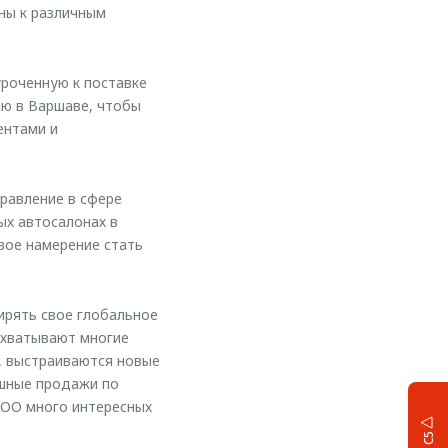
ны к различным
роченную к поставке
ию в Варшаве, чтобы
ентами и
равление в сфере
ых автосалонах в
вое намерение стать
ирять свое глобальное
охватывают многие
, выстраиваются новые
ешные продажи по
COO много интересных