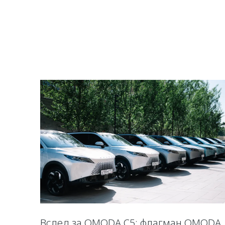
Вслед за OMODA C5: флагман OMODA