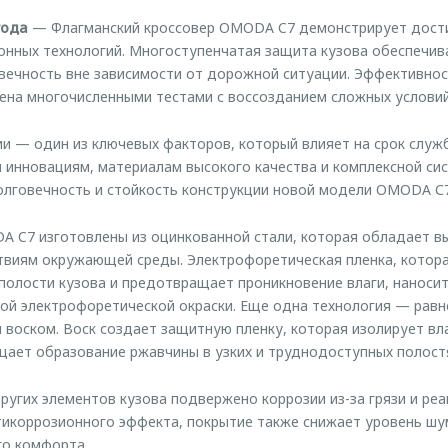
года
— Флагманский кроссовер OMODA C7 демонстрирует дос
онных технологий. Многоступенчатая защита кузова обеспечив
вечность вне зависимости от дорожной ситуации. Эффективно
на многочисленными тестами с воссозданием сложных условий
ии — один из ключевых факторов, который влияет на срок слу
 инновациям, материалам высокого качества и комплексной си
лговечность и стойкость конструкции новой модели OMODA С7
A C7 изготовлены из оцинкованной стали, которая обладает в
твиям окружающей среды. Электрофоретическая пленка, котор
полости кузова и предотвращает проникновение влаги, наноси
ой электрофоретической окраски. Еще одна технология — рав
 воском. Воск создает защитную пленку, которая изолирует вла
ает образование ржавчины в узких и труднодоступных полостя
ругих элементов кузова подвержено коррозии из-за грязи и ре
тикоррозионного эффекта, покрытие также снижает уровень шу
го комфорта.