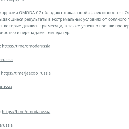
 коррозии OMODA C7 обладают доказанной эффективностью. О
дающиеся результаты в экстремальных условиях от соляного 
, которые длились три месяца, а также успешно прошли провер
жностью и перепадами температур.
:
https://t.me/omodarussia
arussia
https://t.me/jaecoo_russia
orussia
:
https://t.me/omodarussia
arussia