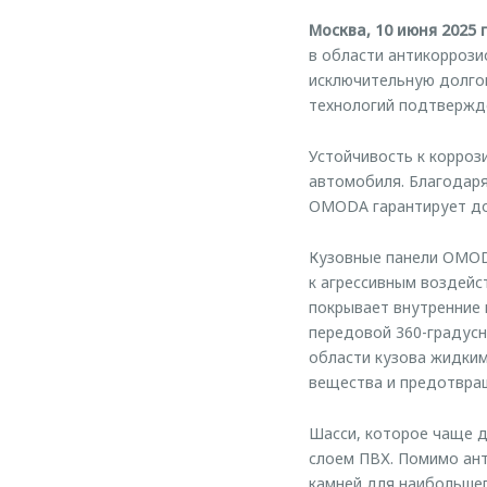
Москва, 10 июня 2025 
в области антикоррози
исключительную долго
технологий подтвержде
Устойчивость к корроз
автомобиля. Благодаря
OMODA гарантирует до
Кузовные панели OMOD
к агрессивным воздейс
покрывает внутренние 
передовой 360-градусн
области кузова жидким
вещества и предотвращ
Шасси, которое чаще д
слоем ПВХ. Помимо ан
камней для наибольше