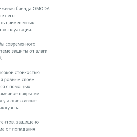
тижения бренда OMODA
ает его
сть примененных
 эксплуатации.
жбы современного
стеме защиты от влаги
.
ысокой стойкостью
ая ровным слоем
тся с помощью
номерное покрытие
гу и агрессивные
х кузова.
агентов, защищено
ма от попадания