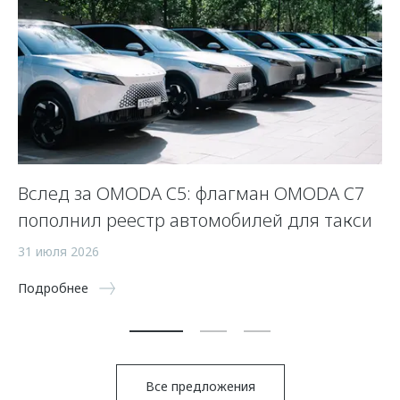
Вслед за OMODA C5: флагман OMODA C7
С
пополнил реестр автомобилей для такси
п
а
31 июля 2026
5 
Подробнее
По
Все предложения