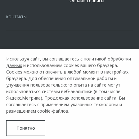
Онлайн-сервисы
platformId=alfasite
Кредит предоставляет АО Альфа-Банк. ИНН
7728168971 ОГРН 1027700067328 место нахождение 107078, г.
Москва, ул. Каланчевская, д. 27. Ген.лицензия ЦБ РФ № 1326 от
КОНТАКТЫ
16.01.2015. Предложение ограничено и не является публичной
офертой.
Используя сайт, вы соглашаетесь с
политикой обработки
данных
и использованием cookies вашего браузера.
Cookies можно отключить в любой момент в настройках
браузера. Для обеспечения оптимальной работы и
улучшения пользовательского опыта на сайте могут
использоваться системы веб-аналитики (в том числе
Горячая линия OMODA:
+7 (812) 614-54-47
Яндекс.Метрика). Продолжая использование сайта, Вы
соглашаетесь с применением указанных технологий и
© 2026 Автостиль
размещением cookie-файлов.
Модельный ряд
Архивные модели
Контакты
Правовая информация
Понятно