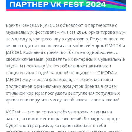
Страхование
Клиентская поддержка
Обратная связь
Кредитный калькулятор
O&J Автоклуб
Бренды OMODA и JAECOO объявляют о партнерстве с
Аксессуары
Клуб владельцев OMODA
музыкальным фестивалем VK Fest 2024, ориентированным
Одежда и сувениры
Приложение O&J
на молодую, прогрессивную аудиторию. Безусловно, в ее
Оригинальные аксессуары
число входят и поклонники автомобилей марок OMODA и
Аксессуары
JAECOO. Компания стремиться быть на одной волне со
Запчасти
своими клиентами, разделять их интересы и музыкальные
Одежда и сувениры
вкусы. И поскольку VK Fest объединяет активных и
Трейд-ин
Оригинальные аксессуары
общительных людей на одной площадке — OMODA и
Калькулятор трейд-ин
Запчасти
JAECOO ждут гостей фестиваля, а также клиентов и
подписчиков официальных аккаунтов бренда в своем
стильном корнере: послушать выступления популярных
артистов и получить массу незабываемых впечатлений.
VK Fest — это не только любимые треки и танцы на
закате, но и множество развлечений. В каждом городе
будет своя программа, которая включает в себя