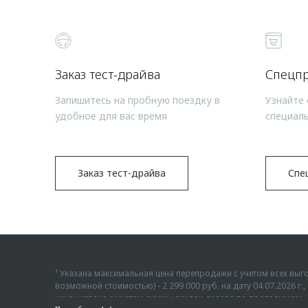
Заказ тест-драйва
Спецп
Запишитесь на пробную поездку в
Узнайте 
удобное для вас время
специал
Заказ тест-драйва
Спе
¹ Указана максимальная цена перепродажи с учетом всех в
возможной стоимостью) - 2 299 000 руб. на дату 04.07.2026 
цена указана с учетом суммы скидок дилера по программам «