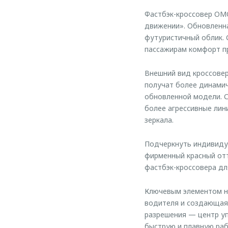
Фастбэк-кроссовер OM
движении». Обновленна
футуристичный облик. 
пассажирам комфорт п
Внешний вид кроссове
получат более динамич
обновленной модели. 
более агрессивные лин
зеркала.
Подчеркнуть индивидуа
фирменный красный отт
фастбэк-кроссовера дл
Ключевым элементом но
водителя и создающая
разрешения — центр у
быструю и плавную раб