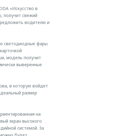
ODA «Искусство в
у, получит свежий
 предложить водителю и
ью светодиодные фары
 карточкой
ши, модель получит
амически выверенные
ова, в которую войдет
идеальный размер
ориентированная на
вый экран высокого
дийной системой. За
 можно будет