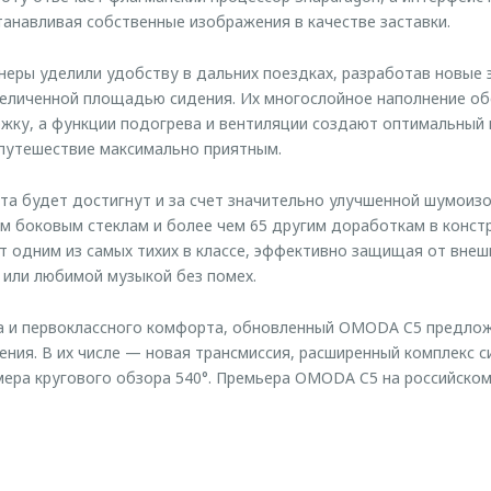
танавливая собственные изображения в качестве заставки.
еры уделили удобству в дальних поездках, разработав новые
величенной площадью сидения. Их многослойное наполнение о
жку, а функции подогрева и вентиляции создают оптимальный
путешествие максимально приятным.
а будет достигнут и за счет значительно улучшенной шумоизо
 боковым стеклам и более чем 65 другим доработкам в констр
т одним из самых тихих в классе, эффективно защищая от внеш
или любимой музыкой без помех.
а и первоклассного комфорта, обновленный OMODA C5 предлож
ения. В их числе — новая трансмиссия, расширенный комплекс с
мера кругового обзора 540°. Премьера OMODA C5 на российском