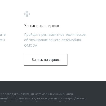
Запись на сервис
чите
Пройдите регламентное техническое
уты
обслуживание вашего автомобиля
OMODA
Запись на сервис
ий привод (комплектация автомобиля с наименьшей
дложений, программ или скидок официального дилера. Данная
мы «Трейд-ин». Под скидкой по программе Трейд-ин