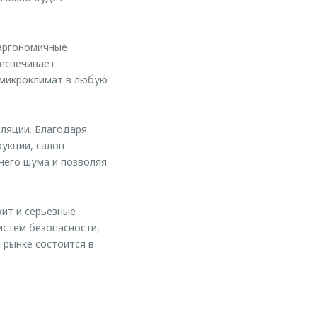
 эргономичные
беспечивает
 микроклимат в любую
ляции. Благодаря
укции, салон
него шума и позволяя
ит и серьезные
истем безопасности,
 рынке состоится в