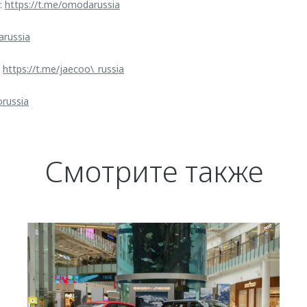
:
https://t.me/omodarussia
arussia
:
https://t.me/jaecoo\_russia
orussia
Смотрите также