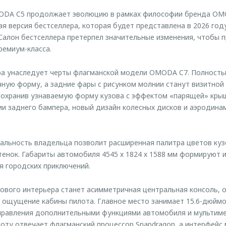
ODA C5 продолжает эволюцию в рамках философии бренда OM
я версия бестселлера, которая будет представлена в 2026 год
Салон бестселлера претерпел значительные изменения, чтобы
ремиум-класса.
ра унаследует черты флагманской модели OMODA C7. Полност
ную форму, а задние фары с рисунком молнии станут визитной
Сохранив узнаваемую форму кузова с эффектом «парящей» кры
ии заднего бампера, новый дизайн колесных дисков и аэродин
льность владельца позволит расширенная палитра цветов куз
енок. Габариты автомобиля 4545 х 1824 х 1588 мм формируют 
я городских приключений.
вого интерьера станет асимметричная центральная консоль, 
 ощущение кабины пилота. Главное место занимает 15.6-дюймо
правления дополнительными функциями автомобиля и мультиме
оту отвечает флагманский процессор Snapdragon, а интерфейс