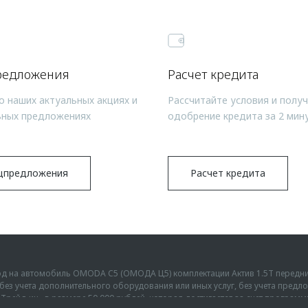
редложения
Расчет кредита
о наших актуальных акциях и
Рассчитайте условия и полу
ьных предложениях
одобрение кредита за 2 мин
цпредложения
Расчет кредита
ыгод на автомобиль OMODA C5 (ОМОДА Ц5) комплектации Актив 1.5Т передн
г., без учета дополнительного оборудования или иных услуг, без учета пре
Трейд-ин» в размере 50 000 рублей, которая достигается за счет програм