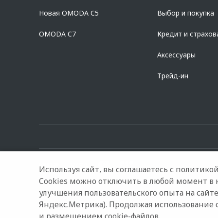
дилерских центрах «Omoda». Изучите все условия кредита в р
Новая OMODA C5
Выбор и покупка
platformId=alfasite
Кредит предоставляет АО Альфа-Банк. ИНН 7
Предложение ограничено и не является публичной офертой.
OMODA C7
Кредит и страхов
Аксессуары
Трейд-ин
Используя сайт, вы соглашаетесь с
политикой
Cookies можно отключить в любой момент в 
улучшения пользовательского опыта на сайте
© 2026 Автостиль
Модельный ряд
Архивные модели
Яндекс.Метрика). Продолжая использование 
и размещением cookie-файлов.