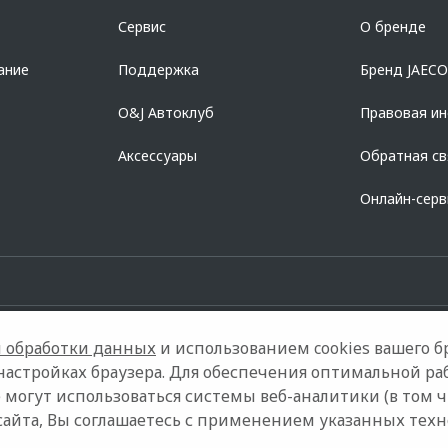
азделе «Кредит на покупку автомобиля у дилера» на сайте банка
https://al
Сервис
О бренде
728168971 ОГРН 1027700067328 место нахождение 107078, г. Москва, ул. Ка
ание
Поддержка
Бренд JAEC
O&J Автоклуб
Правовая и
Аксессуары
Обратная св
Онлайн-сер
 обработки данных
и использованием cookies вашего бр
настройках браузера. Для обеспечения оптимальной ра
 могут использоваться системы веб-аналитики (в том 
Контакты
Правовая информация
сайта, Вы соглашаетесь с применением указанных тех