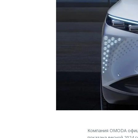
Компания OMODA офици
показана весной 2024 г