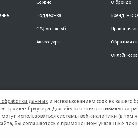
Сервис
О бренде
728168971 ОГРН 1027700067328 место нахождение 107078, г. Москва, ул. Ка
ание
Поддержка
Бренд JAEC
O&J Автоклуб
Правовая и
Аксессуары
Обратная св
Онлайн-сер
 обработки данных
и использованием cookies вашего бр
настройках браузера. Для обеспечения оптимальной ра
 могут использоваться системы веб-аналитики (в том 
Контакты
Правовая информация
сайта, Вы соглашаетесь с применением указанных тех