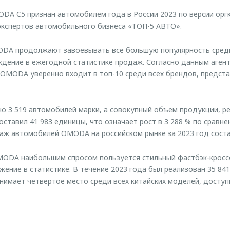
DA C5 признан автомобилем года в России 2023 по версии орг
экспертов автомобильного бизнеса «ТОП-5 АВТО».
DA продолжают завоевывать все большую популярность среди
дение в ежегодной статистике продаж. Согласно данным аген
 OMODA уверенно входит в топ-10 среди всех брендов, предст
о 3 519 автомобилей марки, а совокупный объем продукции, р
ставил 41 983 единицы, что означает рост в 3 288 % по сравне
ж автомобилей OMODA на российском рынке за 2023 год состав
MODA наибольшим спросом пользуется стильный фастбэк-крос
ение в статистике. В течение 2023 года был реализован 35 841
имает четвертое место среди всех китайских моделей, доступ