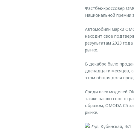
Фастбэк-кроссовер OMO
Национальной премии 
Автомобили марки OMO
находит свое подтверж
результатам 2023 года
рынке.
В декабре было продан
двенадцати месяцев, со
этом общая доля прода
Среди всех моделей O
также нашло свое отраж
образом, OMODA С5 зан
рынке.
ул. Кубинская, 4к1