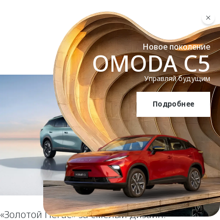
Новое поколение
OMODA C5
Управляй будущим
Подробнее
OMODA C5
«Золотой Пегас» за смелый дизайн: