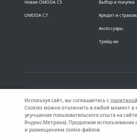
Новая OMODA C5
Выбор и покупка
platformId=alfasite
Кредит предоставляет АО Альфа-Банк. ИНН 7
Предложение ограничено и не является публичной офертой.
OMODA C7
Кредит и страхов
Аксессуары
Трейд-ин
Используя сайт, вы соглашаетесь с
политикой
Cookies можно отключить в любой момент в 
улучшения пользовательского опыта на сайте
© 2026 Автостиль
Модельный ряд
Архивные модели
Яндекс.Метрика). Продолжая использование 
и размещением cookie-файлов.