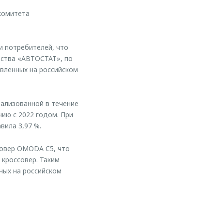
комитета
 потребителей, что
тства «АВТОСТАТ», по
авленных на российском
еализованной в течение
нию с 2022 годом. При
ила 3,97 %.
совер OMODA C5, что
 кроссовер. Таким
ных на российском