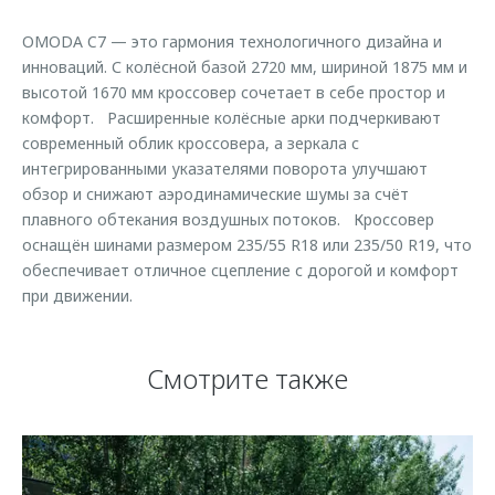
Страхование
Клиентская поддержка
Обратная связь
OMODA C7 — это гармония технологичного дизайна и
Кредитный калькулятор
O&J Автоклуб
инноваций. С колёсной базой 2720 мм, шириной 1875 мм и
высотой 1670 мм кроссовер сочетает в себе простор и
Аксессуары
Клуб владельцев OMODA
комфорт. Расширенные колёсные арки подчеркивают
Одежда и сувениры
Приложение O&J
современный облик кроссовера, а зеркала с
интегрированными указателями поворота улучшают
Оригинальные аксессуары
Аксессуары
обзор и снижают аэродинамические шумы за счёт
Запчасти
плавного обтекания воздушных потоков. Кроссовер
Одежда и сувениры
оснащён шинами размером 235/55 R18 или 235/50 R19, что
Трейд-ин
Оригинальные аксессуары
обеспечивает отличное сцепление с дорогой и комфорт
Калькулятор трейд-ин
Запчасти
при движении.
Смотрите также