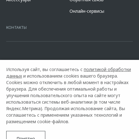
кредита в разделе «Кредит на покупку автомобиля у дилера» на
сайте банка
https://alfabank.ru/get-money/auto-loan/dealers/?
Онлайн-сервисы
platformId=alfasite
Кредит предоставляет АО Альфа-Банк. ИНН
7728168971 ОГРН 1027700067328 место нахождение 107078, г.
Москва, ул. Каланчевская, д. 27. Ген.лицензия ЦБ РФ № 1326 от
КОНТАКТЫ
16.01.2015. Предложение ограничено и не является публичной
офертой.
Используя сайт, вы соглашаетесь с
политикой обработки
данных
и использованием cookies вашего браузера.
Cookies можно отключить в любой момент в настройках
браузера. Для обеспечения оптимальной работы и
улучшения пользовательского опыта на сайте могут
использоваться системы веб-аналитики (в том числе
Горячая линия OMODA:
+7 (812) 614-54-47
Яндекс.Метрика). Продолжая использование сайта, Вы
соглашаетесь с применением указанных технологий и
© 2026 Автостиль
размещением cookie-файлов.
Модельный ряд
Архивные модели
Контакты
Правовая информация
Понятно