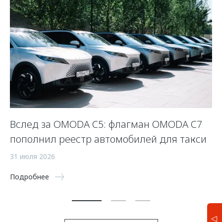
Вслед за OMODA C5: флагман OMODA C7
С
пополнил реестр автомобилей для такси
п
а
31 июля 2026
5 
Подробнее
По