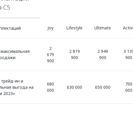
 C5
Joy
Lifestyle
Ultimate
Activ
плектаций
2
 максимальная
2 819
2 949
3 13
679
продажи
900
900
900
900
 трейд-ин и
680
700
льная выгода на
630 000
650 000
000
000
и 2023»