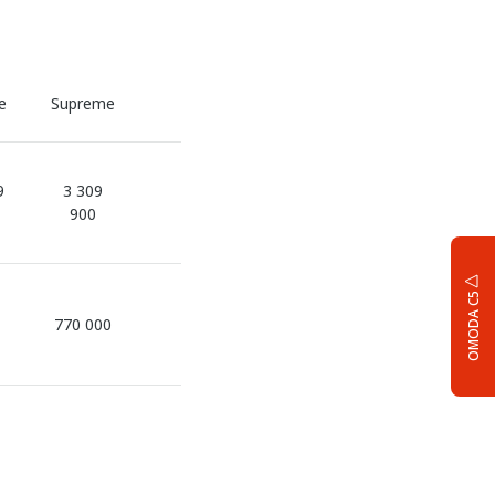
e
Supreme
9
3 309
900
OMODA C5
770 000